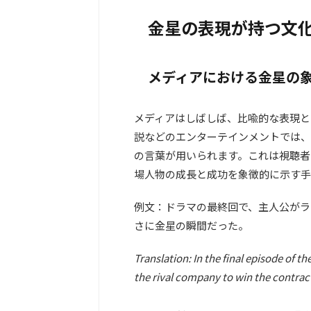
金星の表現が持つ文
メディアにおける金星の
メディアはしばしば、比喩的な表現と
説などのエンターテインメントでは、
の言葉が用いられます。これは視聴者
場人物の成長と成功を象徴的に示す手
例文：ドラマの最終回で、主人公がラ
さに金星の瞬間だった。
Translation: In the final episode of 
the rival company to win the contrac