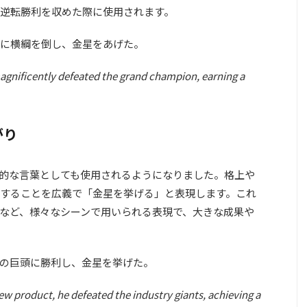
逆転勝利を収めた際に使用されます。
に横綱を倒し、金星をあげた。
magnificently defeated the grand champion, earning a
がり
的な言葉としても使用されるようになりました。格上や
することを広義で「金星を挙げる」と表現します。これ
など、様々なシーンで用いられる表現で、大きな成果や
の巨頭に勝利し、金星を挙げた。
new product, he defeated the industry giants, achieving a