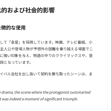
化的および社会的影響
象徴的な使用
して「金星」を採用しています。映画、テレビ番組、小
主人公や登場人物が予想外の困難を乗り越える場面でこ
に強い印象を与え、物語の中でのクライマックスや、登
段となっています。
イバル会社を出し抜いて契約を勝ち取ったシーンは、ま
the drama, the scene where the protagonist outsmarted
t was indeed a moment of significant triumph.