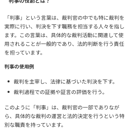
判事の役割とは？
「判事」という言葉は、裁判官の中でも特に裁判を
実際に行い、判決を下す職務を担当する人々を指し
ます。この言葉は、具体的な裁判活動に関連して使
用されることが一般的であり、法的判断を行う責任
を担っています。
判事の使用例
裁判を主宰し、法律に基づいた判決を下す。
裁判過程での証拠や証言の評価を行う。
このように「判事」は、裁判官の一部でありなが
ら、具体的な裁判の運営と法的決定を行うという特
別な職責を持っています。