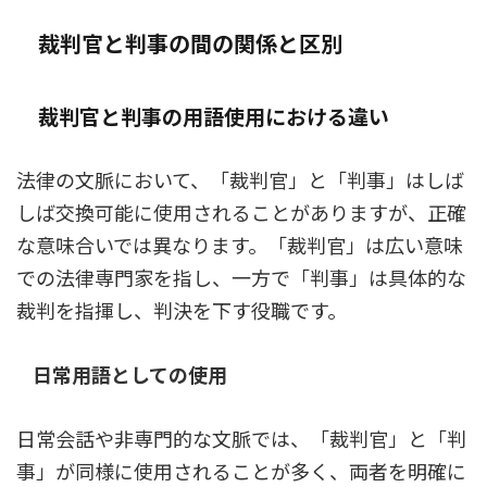
裁判官と判事の間の関係と区別
裁判官と判事の用語使用における違い
法律の文脈において、「裁判官」と「判事」はしば
しば交換可能に使用されることがありますが、正確
な意味合いでは異なります。「裁判官」は広い意味
での法律専門家を指し、一方で「判事」は具体的な
裁判を指揮し、判決を下す役職です。
日常用語としての使用
日常会話や非専門的な文脈では、「裁判官」と「判
事」が同様に使用されることが多く、両者を明確に