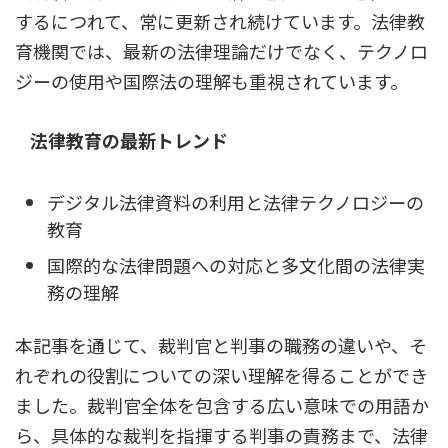
するにつれて、常に更新され続けています。法律教
育機関では、最新の法律理論だけでなく、テクノロ
ジーの使用や国際法の理解も重視されています。
法律教育の最新トレンド
デジタル法律資料の利用と法律テクノロジーの
教育
国際的な法律問題への対応と多文化間の法律実
務の理解
本記事を通じて、裁判官と判事の職務の違いや、そ
れぞれの役割についての深い理解を得ることができ
ました。裁判官全体を包含する広い意味での用語か
ら、具体的な裁判を指揮する判事の責務まで、法律