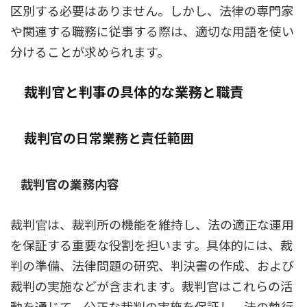
区別する必要はありません。しかし、法律の専門家
や関連する職務に従事する際は、適切な用語を使い
分けることが求められます。
裁判官と判事の具体的な業務と職責
裁判官の日常業務と責任範囲
裁判官の業務内容
裁判官は、裁判所の機能を維持し、法の適正な運用
を保証する重要な役割を担います。具体的には、裁
判の準備、法律問題の研究、判決書の作成、および
裁判の実施などが含まれます。裁判官はこれらの活
動を通じて、公正な裁判の実施を保証し、法の執行