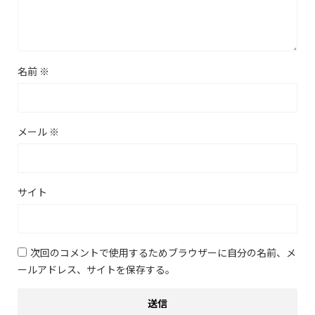
名前
※
メール
※
サイト
次回のコメントで使用するためブラウザーに自分の名前、メ
ールアドレス、サイトを保存する。