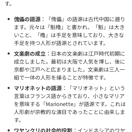
す。
傀儡の語源
：「傀儡」の語源は古代中国に遡り
ます。元々は「魁櫓」と書かれ、「魁」は大き
いこと、「櫓」は手足を意味しており、大きな
手足を持つ人形が語源とされています。
文楽劇の成立
：日本の文楽劇は江戸時代初期に
成立しました。最初は大阪で人気を博し、後に
京都や江戸へと広まりました。文楽劇は三人一
組で一体の人形を操ることが特徴です。
マリオネットの語源
：「マリオネット」という
言葉はフランス語からきており、小さなマリア
を意味する「Marionette」が語源です。これは
人形劇が宗教的な演目であったことに由来しま
す。
ワヤンクリの社会的役割
：インドネシアのワヤ